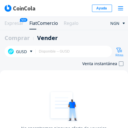
Ayuda
NEW
Expresar
FiatComercio
Regalo
NGN
Comprar
Vender
GUSD
Filtros
Venta instantánea