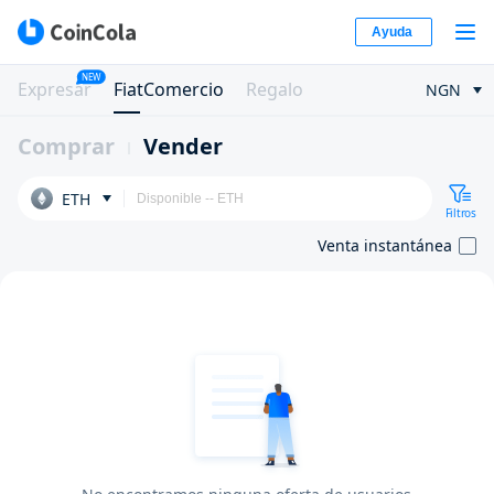
Ayuda
NEW
Expresar
FiatComercio
Regalo
NGN
Comprar
Vender
ETH
Filtros
Venta instantánea