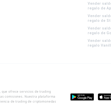
Vender sald
regalo de A
Vender sald
regalo de S
Vender sald
regalo de G
Vender sald
regalo Vanil
 que ofrece servicios de trading
jas comisiones. Nuestra plataforma
riencia de trading de criptomonedas