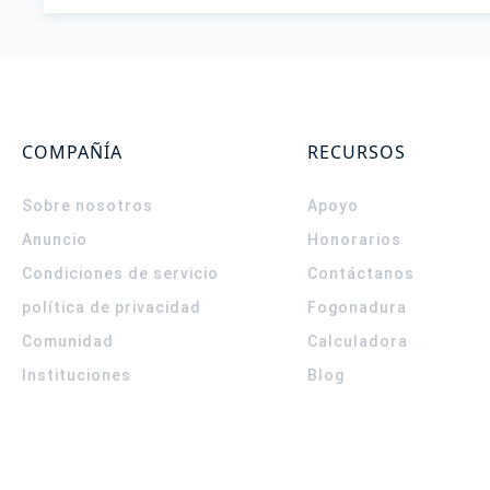
COMPAÑÍA
RECURSOS
Sobre nosotros
Apoyo
Anuncio
Honorarios
Condiciones de servicio
Contáctanos
política de privacidad
Fogonadura
Comunidad
Calculadora
Instituciones
Blog