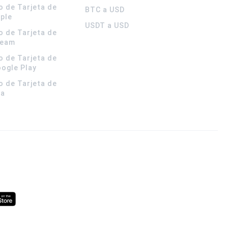
o de Tarjeta de
BTC a USD
pple
USDT a USD
o de Tarjeta de
team
o de Tarjeta de
oogle Play
o de Tarjeta de
la