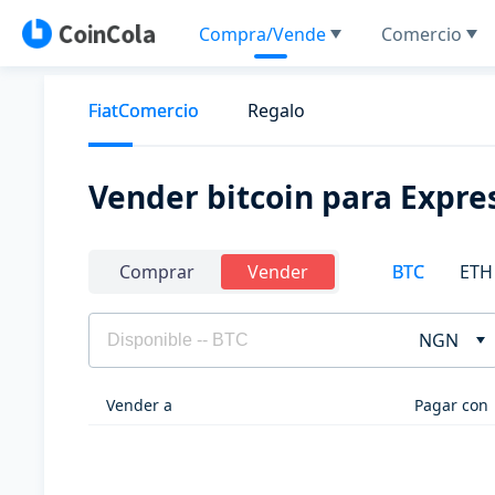
Compra/Vende
Comercio
FiatComercio
Regalo
Vender bitcoin para Expre
BTC
ETH
Comprar
Vender
NGN
Vender a
Pagar con