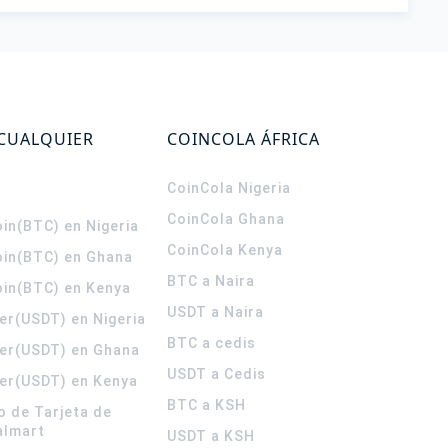
 CUALQUIER
COINCOLA ÁFRICA
CoinCola
Nigeria
CoinCola
Ghana
in(BTC) en Nigeria
CoinCola
Kenya
oin(BTC) en Ghana
BTC a Naira
oin(BTC) en Kenya
USDT a Naira
er(USDT) en Nigeria
BTC a cedis
er(USDT) en Ghana
USDT a Cedis
er(USDT) en Kenya
BTC a KSH
o de Tarjeta de
almart
USDT a KSH