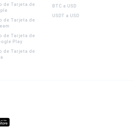
o de Tarjeta de
BTC a USD
pple
USDT a USD
o de Tarjeta de
team
o de Tarjeta de
oogle Play
o de Tarjeta de
la