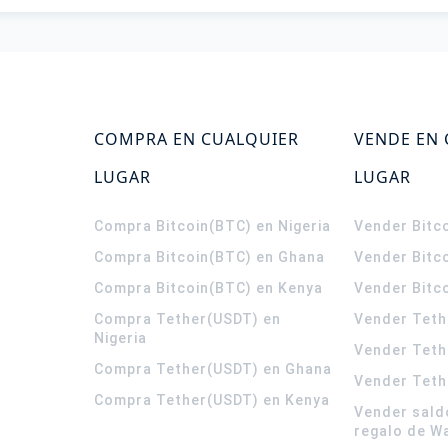
COMPRA EN CUALQUIER
VENDE EN
LUGAR
LUGAR
Compra Bitcoin(BTC) en Nigeria
Vender Bitco
Compra Bitcoin(BTC) en Ghana
Vender Bitc
Compra Bitcoin(BTC) en Kenya
Vender Bitc
Compra Tether(USDT) en
Vender Teth
Nigeria
Vender Teth
Compra Tether(USDT) en Ghana
Vender Teth
Compra Tether(USDT) en Kenya
Vender sald
regalo de W