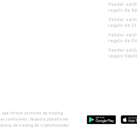
Vender sald
regalo de A
Vender sald
regalo de S
Vender sald
regalo de G
Vender sald
regalo Vanil
 que ofrece servicios de trading
jas comisiones. Nuestra plataforma
riencia de trading de criptomonedas