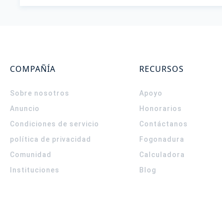
COMPAÑÍA
RECURSOS
Sobre nosotros
Apoyo
Anuncio
Honorarios
Condiciones de servicio
Contáctanos
política de privacidad
Fogonadura
Comunidad
Calculadora
Instituciones
Blog