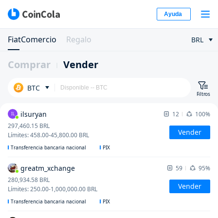
Ayuda
FiatComercio
Regalo
BRL
Comprar
Vender
BTC
Filtros
ilsuryan
12
100%
IL
297,460.15
BRL
Vender
Límites
:
458.00
-
45,800.00
BRL
Transferencia bancaria nacional
PIX
greatm_xchange
59
95%
280,934.58
BRL
Vender
Límites
:
250.00
-
1,000,000.00
BRL
Transferencia bancaria nacional
PIX