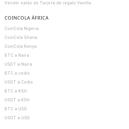
Vender saldo de Tarjeta de regalo Vanilla
COINCOLA ÁFRICA
CoinCola
Nigeria
CoinCola
Ghana
CoinCola
Kenya
BTC a Naira
USDT a Naira
BTC a cedis
USDT a Cedis
BTC a KSH
USDT a KSH
BTC a USD
USDT a USD