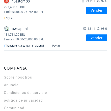
investor100
2111
92%
IN
297,460.15
BRL
Vender
Límites
:
50.00
-
76,785.00
BRL
PayPal
rawcapital
131
98%
181,781.20
BRL
Vender
Límites
:
50.00
-
20,000.00
BRL
Transferencia bancaria nacional
Paytm
COMPAÑÍA
Sobre nosotros
Anuncio
Condiciones de servicio
política de privacidad
Comunidad