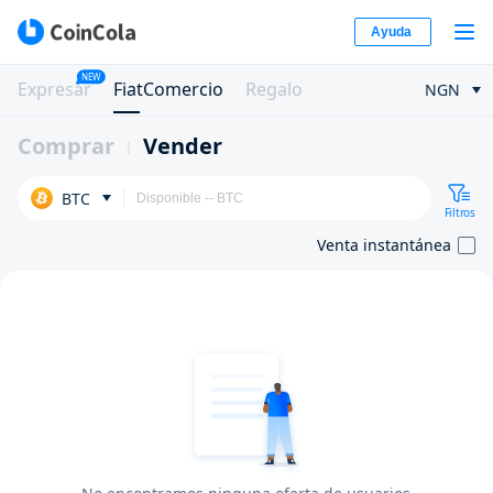
Ayuda
NEW
Expresar
FiatComercio
Regalo
NGN
Comprar
Vender
BTC
Filtros
Venta instantánea