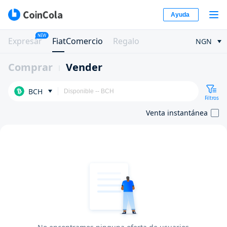
Ayuda
NEW
Expresar
FiatComercio
Regalo
NGN
Comprar
Vender
BCH
Filtros
Venta instantánea