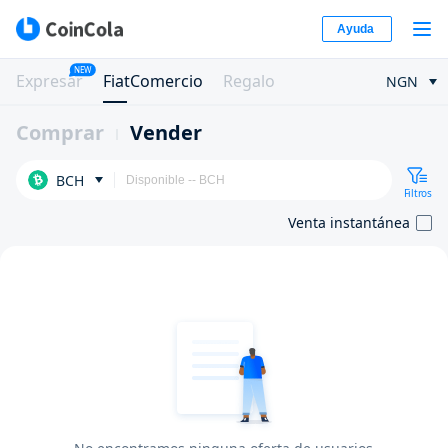
Ayuda
NEW
Expresar
FiatComercio
Regalo
NGN
Comprar
Vender
BCH
Filtros
Venta instantánea