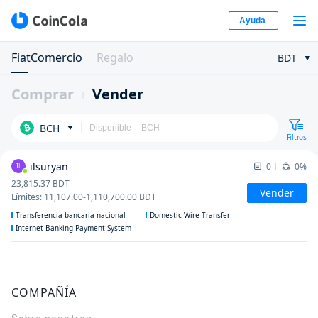
Ayuda
FiatComercio
Regalo
BDT
Comprar
Vender
BCH
Filtros
ilsuryan
0
0%
IL
23,815.37
BDT
Vender
Límites
:
11,107.00
-
1,110,700.00
BDT
Transferencia bancaria nacional
Domestic Wire Transfer
Internet Banking Payment System
COMPAÑÍA