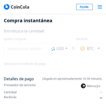
Ayuda
Compra instantánea
Introduzca la cantidad
Quiero comprar
Recibiré
USD
BTC
Seleccione el método de pago
Detalles de pago
Llegada en aproximadamente 10-30 minutos.
Proveedor de servicios
Mercuryo
Cantidad
-
-
Recibirás
-
-