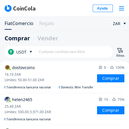
Ayuda
FiatComercio
Regalo
ZAR
Comprar
Vender
USDT
Filtros
dostovcoins
9
100%
16.19
ZAR
Comprar
Límites
:
50.00
-
51.00
ZAR
Transferencia bancaria nacional
Domestic Wire Transfer
helen2465
19
75%
25.49
ZAR
Comprar
Límites
:
500.00
-
5,971.00
ZAR
Transferencia bancaria nacional