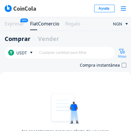
Ayuda
NEW
Expresar
FiatComercio
Regalo
NGN
Comprar
Vender
USDT
Filtros
Compra instantánea