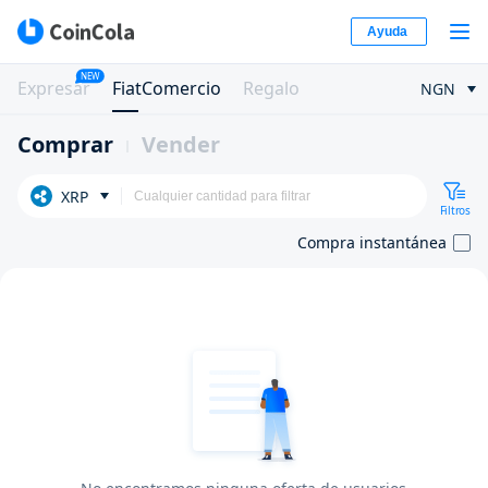
Ayuda
NEW
Expresar
FiatComercio
Regalo
NGN
Comprar
Vender
XRP
Filtros
Compra instantánea