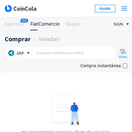
Ayuda
NEW
Expresar
FiatComercio
Regalo
NGN
Comprar
Vender
XRP
Filtros
Compra instantánea