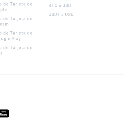
o de Tarjeta de
BTC a USD
pple
USDT a USD
o de Tarjeta de
team
o de Tarjeta de
oogle Play
o de Tarjeta de
la