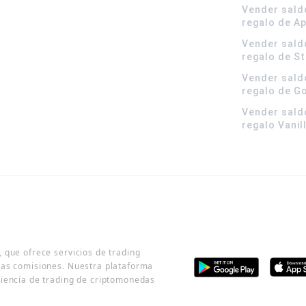
Vender sald
regalo de A
Vender sald
regalo de S
Vender sald
regalo de G
Vender sald
regalo Vanil
 que ofrece servicios de trading
jas comisiones. Nuestra plataforma
riencia de trading de criptomonedas