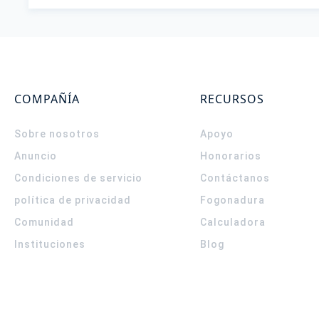
COMPAÑÍA
RECURSOS
Sobre nosotros
Apoyo
Anuncio
Honorarios
Condiciones de servicio
Contáctanos
política de privacidad
Fogonadura
Comunidad
Calculadora
Instituciones
Blog