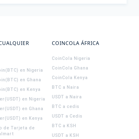
 CUALQUIER
COINCOLA ÁFRICA
CoinCola
Nigeria
CoinCola
Ghana
in(BTC) en Nigeria
CoinCola
Kenya
oin(BTC) en Ghana
BTC a Naira
oin(BTC) en Kenya
USDT a Naira
er(USDT) en Nigeria
BTC a cedis
er(USDT) en Ghana
USDT a Cedis
er(USDT) en Kenya
BTC a KSH
o de Tarjeta de
almart
USDT a KSH