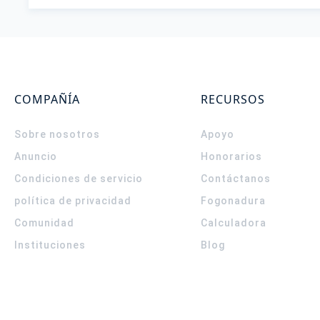
COMPAÑÍA
RECURSOS
Sobre nosotros
Apoyo
Anuncio
Honorarios
Condiciones de servicio
Contáctanos
política de privacidad
Fogonadura
Comunidad
Calculadora
Instituciones
Blog