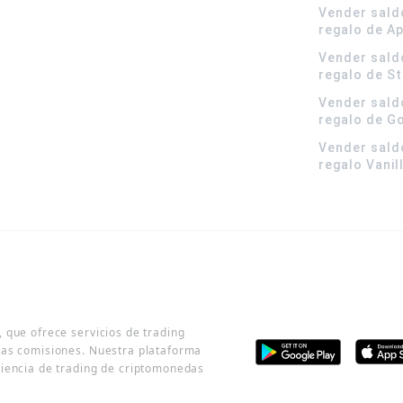
Vender sald
regalo de A
Vender sald
regalo de S
Vender sald
regalo de G
Vender sald
regalo Vanil
 que ofrece servicios de trading
jas comisiones. Nuestra plataforma
riencia de trading de criptomonedas