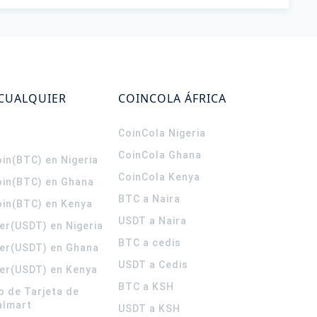
 CUALQUIER
COINCOLA ÁFRICA
CoinCola
Nigeria
CoinCola
Ghana
in(BTC) en Nigeria
CoinCola
Kenya
oin(BTC) en Ghana
BTC a Naira
oin(BTC) en Kenya
USDT a Naira
er(USDT) en Nigeria
BTC a cedis
er(USDT) en Ghana
USDT a Cedis
er(USDT) en Kenya
BTC a KSH
o de Tarjeta de
almart
USDT a KSH