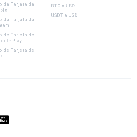
o de Tarjeta de
BTC a USD
pple
USDT a USD
o de Tarjeta de
team
o de Tarjeta de
oogle Play
o de Tarjeta de
la