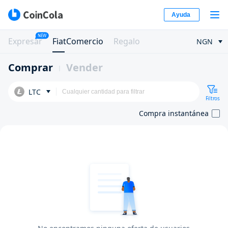
Ayuda
NEW
Expresar
FiatComercio
Regalo
NGN
Comprar
Vender
LTC
Filtros
Compra instantánea