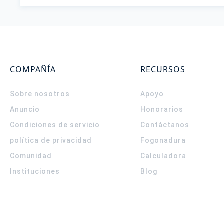
COMPAÑÍA
RECURSOS
Sobre nosotros
Apoyo
Anuncio
Honorarios
Condiciones de servicio
Contáctanos
política de privacidad
Fogonadura
Comunidad
Calculadora
Instituciones
Blog