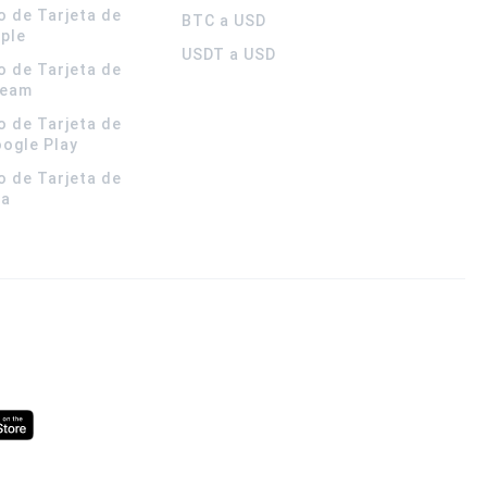
o de Tarjeta de
BTC a USD
pple
USDT a USD
o de Tarjeta de
team
o de Tarjeta de
oogle Play
o de Tarjeta de
la