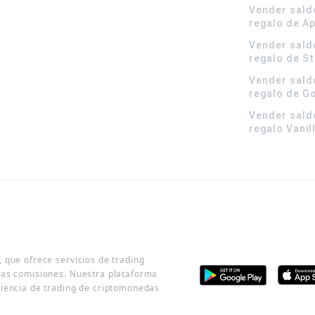
Vender sald
regalo de A
Vender sald
regalo de S
Vender sald
regalo de G
Vender sald
regalo Vanil
 que ofrece servicios de trading
jas comisiones. Nuestra plataforma
riencia de trading de criptomonedas