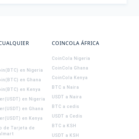
 CUALQUIER
COINCOLA ÁFRICA
CoinCola
Nigeria
CoinCola
Ghana
in(BTC) en Nigeria
CoinCola
Kenya
oin(BTC) en Ghana
BTC a Naira
oin(BTC) en Kenya
USDT a Naira
er(USDT) en Nigeria
BTC a cedis
er(USDT) en Ghana
USDT a Cedis
er(USDT) en Kenya
BTC a KSH
o de Tarjeta de
almart
USDT a KSH