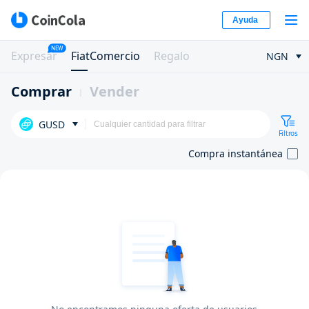
Ayuda
NEW
Expresar
FiatComercio
Regalo
NGN
Comprar
Vender
GUSD
Filtros
Compra instantánea