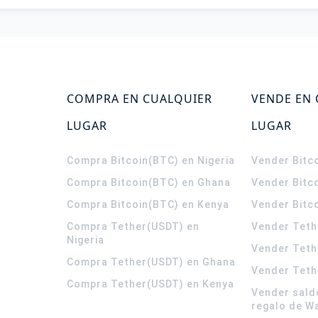
COMPRA EN CUALQUIER
VENDE EN
LUGAR
LUGAR
Compra Bitcoin(BTC) en Nigeria
Vender Bitco
Compra Bitcoin(BTC) en Ghana
Vender Bitc
Compra Bitcoin(BTC) en Kenya
Vender Bitc
Compra Tether(USDT) en
Vender Teth
Nigeria
Vender Teth
Compra Tether(USDT) en Ghana
Vender Teth
Compra Tether(USDT) en Kenya
Vender sald
regalo de W