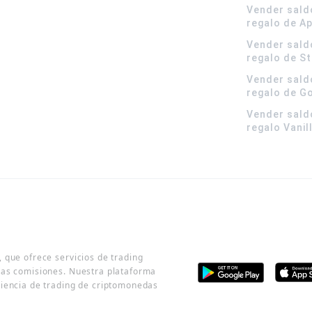
Vender sald
regalo de A
Vender sald
regalo de S
Vender sald
regalo de G
Vender sald
regalo Vanil
 que ofrece servicios de trading
jas comisiones. Nuestra plataforma
riencia de trading de criptomonedas