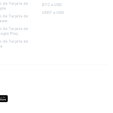
o de Tarjeta de
BTC a USD
pple
USDT a USD
o de Tarjeta de
team
o de Tarjeta de
oogle Play
o de Tarjeta de
la