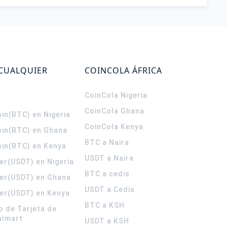
 CUALQUIER
COINCOLA ÁFRICA
CoinCola
Nigeria
CoinCola
Ghana
in(BTC) en Nigeria
CoinCola
Kenya
oin(BTC) en Ghana
BTC a Naira
oin(BTC) en Kenya
USDT a Naira
er(USDT) en Nigeria
BTC a cedis
er(USDT) en Ghana
USDT a Cedis
er(USDT) en Kenya
BTC a KSH
o de Tarjeta de
almart
USDT a KSH