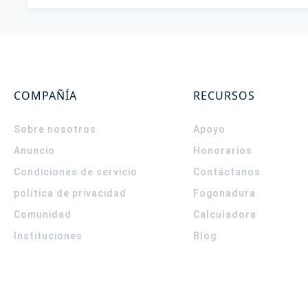
COMPAÑÍA
RECURSOS
Sobre nosotros
Apoyo
Anuncio
Honorarios
Condiciones de servicio
Contáctanos
política de privacidad
Fogonadura
Comunidad
Calculadora
Instituciones
Blog