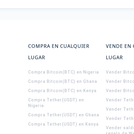
COMPRA EN CUALQUIER
VENDE EN
LUGAR
LUGAR
Compra Bitcoin(BTC) en Nigeria
Vender Bitco
Compra Bitcoin(BTC) en Ghana
Vender Bitc
Compra Bitcoin(BTC) en Kenya
Vender Bitc
Compra Tether(USDT) en
Vender Teth
Nigeria
Vender Teth
Compra Tether(USDT) en Ghana
Vender Teth
Compra Tether(USDT) en Kenya
Vender sald
regalo de W