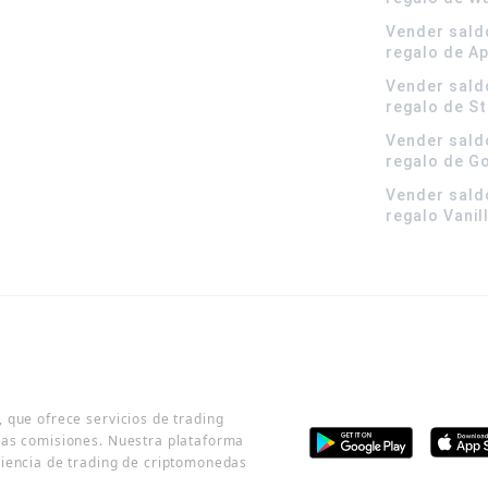
Vender sald
regalo de A
Vender sald
regalo de S
Vender sald
regalo de G
Vender sald
regalo Vanil
 que ofrece servicios de trading
jas comisiones. Nuestra plataforma
riencia de trading de criptomonedas