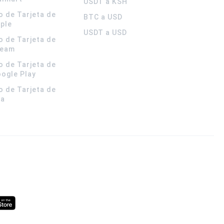
USDT a KSH
o de Tarjeta de
BTC a USD
pple
USDT a USD
o de Tarjeta de
team
o de Tarjeta de
oogle Play
o de Tarjeta de
la