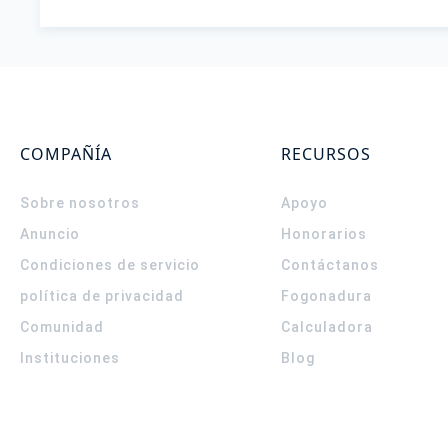
COMPAÑÍA
RECURSOS
Sobre nosotros
Apoyo
Anuncio
Honorarios
Condiciones de servicio
Contáctanos
política de privacidad
Fogonadura
Comunidad
Calculadora
Instituciones
Blog