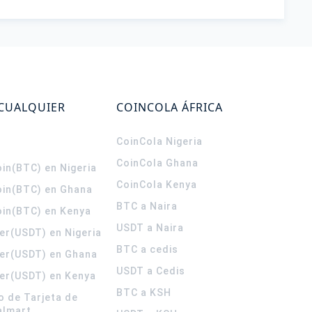
 CUALQUIER
COINCOLA ÁFRICA
CoinCola
Nigeria
CoinCola
Ghana
in(BTC) en Nigeria
CoinCola
Kenya
oin(BTC) en Ghana
BTC a Naira
oin(BTC) en Kenya
USDT a Naira
er(USDT) en Nigeria
BTC a cedis
er(USDT) en Ghana
USDT a Cedis
er(USDT) en Kenya
BTC a KSH
o de Tarjeta de
almart