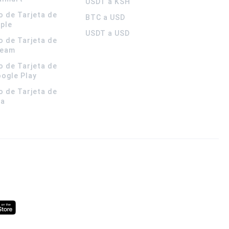
USDT a KSH
o de Tarjeta de
BTC a USD
pple
USDT a USD
o de Tarjeta de
team
o de Tarjeta de
oogle Play
o de Tarjeta de
la