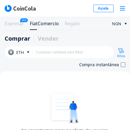
Ayuda
NEW
Expresar
FiatComercio
Regalo
NGN
Comprar
Vender
ETH
Filtros
Compra instantánea