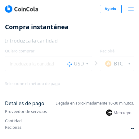
Ayuda
Compra instantánea
Introduzca la cantidad
Quiero comprar
Recibiré
USD
BTC
Seleccione el método de pago
Detalles de pago
Llegada en aproximadamente 10-30 minutos.
Proveedor de servicios
Mercuryo
Cantidad
-
-
Recibirás
-
-