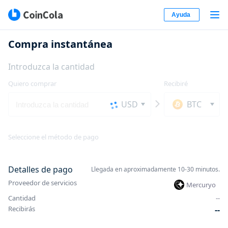
Ayuda
Compra instantánea
Introduzca la cantidad
Quiero comprar
Recibiré
USD
BTC
Seleccione el método de pago
Detalles de pago
Llegada en aproximadamente 10-30 minutos.
Proveedor de servicios
Mercuryo
Cantidad
-
-
Recibirás
-
-