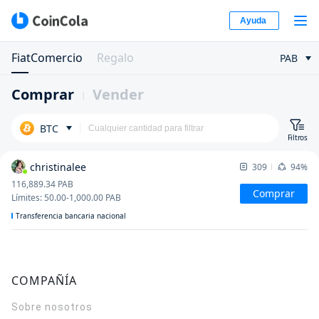
Ayuda
FiatComercio
Regalo
PAB
Comprar
Vender
BTC
Filtros
christinalee
309
94%
116,889.34
PAB
Comprar
Límites
:
50.00
-
1,000.00
PAB
Transferencia bancaria nacional
COMPAÑÍA
Sobre nosotros