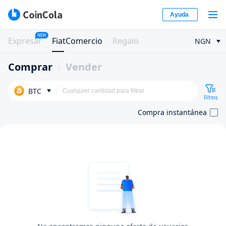
Ayuda
NEW
Expresar
FiatComercio
Regalo
NGN
Comprar
Vender
BTC
Filtros
Compra instantánea