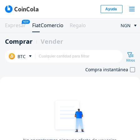
Ayuda
NEW
Expresar
FiatComercio
Regalo
NGN
Comprar
Vender
BTC
Filtros
Compra instantánea