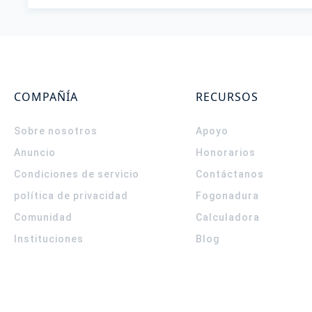
COMPAÑÍA
RECURSOS
Sobre nosotros
Apoyo
Anuncio
Honorarios
Condiciones de servicio
Contáctanos
política de privacidad
Fogonadura
Comunidad
Calculadora
Instituciones
Blog