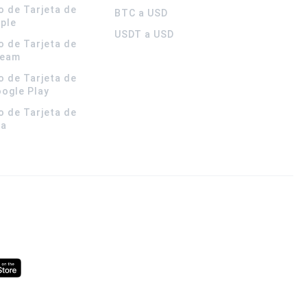
o de Tarjeta de
BTC a USD
pple
USDT a USD
o de Tarjeta de
team
o de Tarjeta de
oogle Play
o de Tarjeta de
la