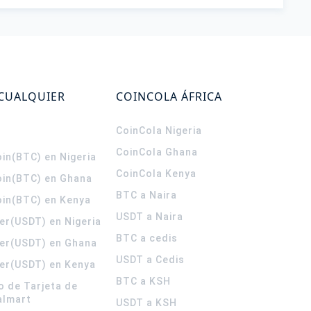
 CUALQUIER
COINCOLA ÁFRICA
CoinCola
Nigeria
CoinCola
Ghana
in(BTC) en Nigeria
CoinCola
Kenya
oin(BTC) en Ghana
BTC a Naira
oin(BTC) en Kenya
USDT a Naira
er(USDT) en Nigeria
BTC a cedis
er(USDT) en Ghana
USDT a Cedis
er(USDT) en Kenya
BTC a KSH
o de Tarjeta de
almart
USDT a KSH