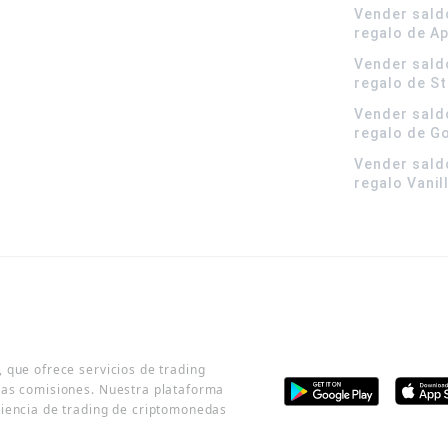
Vender sald
regalo de A
Vender sald
regalo de S
Vender sald
regalo de G
Vender sald
regalo Vanil
 que ofrece servicios de trading
jas comisiones. Nuestra plataforma
riencia de trading de criptomonedas