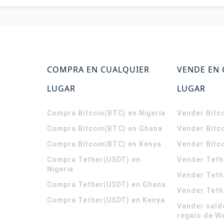
COMPRA EN CUALQUIER
VENDE EN
LUGAR
LUGAR
Compra Bitcoin(BTC) en Nigeria
Vender Bitco
Compra Bitcoin(BTC) en Ghana
Vender Bitc
Compra Bitcoin(BTC) en Kenya
Vender Bitc
Compra Tether(USDT) en
Vender Teth
Nigeria
Vender Teth
Compra Tether(USDT) en Ghana
Vender Teth
Compra Tether(USDT) en Kenya
Vender sald
regalo de W