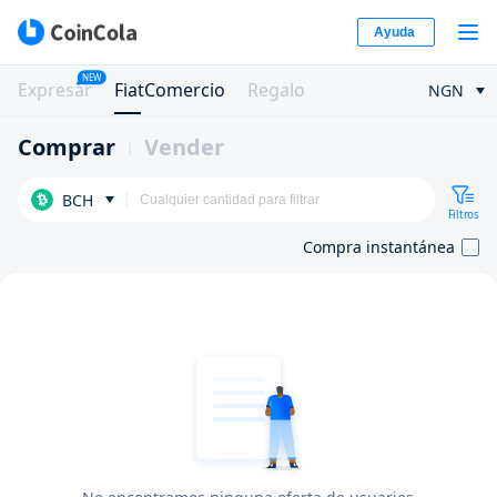
Ayuda
NEW
Expresar
FiatComercio
Regalo
NGN
Comprar
Vender
BCH
Filtros
Compra instantánea