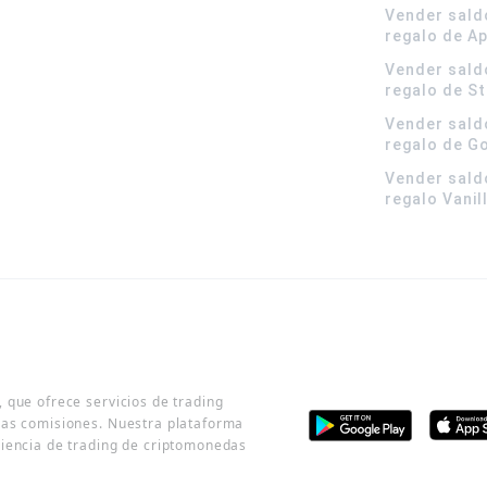
Vender sald
regalo de A
Vender sald
regalo de S
Vender sald
regalo de G
Vender sald
regalo Vanil
 que ofrece servicios de trading
jas comisiones. Nuestra plataforma
riencia de trading de criptomonedas