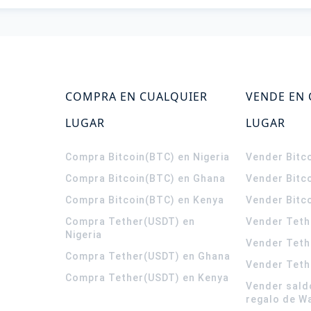
COMPRA EN CUALQUIER
VENDE EN
LUGAR
LUGAR
Compra Bitcoin(BTC) en Nigeria
Vender Bitco
Compra Bitcoin(BTC) en Ghana
Vender Bitc
Compra Bitcoin(BTC) en Kenya
Vender Bitc
Compra Tether(USDT) en
Vender Teth
Nigeria
Vender Teth
Compra Tether(USDT) en Ghana
Vender Teth
Compra Tether(USDT) en Kenya
Vender sald
regalo de W