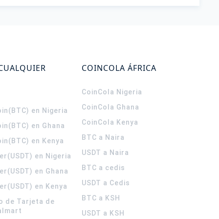
 CUALQUIER
COINCOLA ÁFRICA
CoinCola
Nigeria
CoinCola
Ghana
in(BTC) en Nigeria
CoinCola
Kenya
oin(BTC) en Ghana
BTC a Naira
oin(BTC) en Kenya
USDT a Naira
er(USDT) en Nigeria
BTC a cedis
er(USDT) en Ghana
USDT a Cedis
er(USDT) en Kenya
BTC a KSH
o de Tarjeta de
almart
USDT a KSH