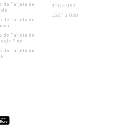
o de Tarjeta de
BTC a USD
pple
USDT a USD
o de Tarjeta de
team
o de Tarjeta de
oogle Play
o de Tarjeta de
la