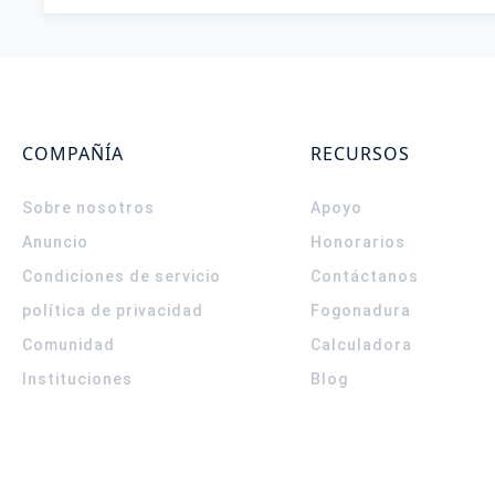
COMPAÑÍA
RECURSOS
Sobre nosotros
Apoyo
Anuncio
Honorarios
Condiciones de servicio
Contáctanos
política de privacidad
Fogonadura
Comunidad
Calculadora
Instituciones
Blog