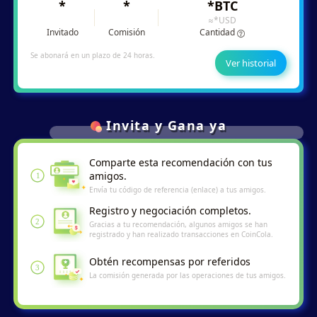
*
*
*
BTC
≈
*
USD
Invitado
Comisión
Cantidad
Se abonará en un plazo de 24 horas.
Ver historial
Invita y Gana ya
Comparte esta recomendación con tus
amigos.
1
Envía tu código de referencia (enlace) a tus amigos.
Registro y negociación completos.
2
Gracias a tu recomendación, algunos amigos se han
registrado y han realizado transacciones en CoinCola.
Obtén recompensas por referidos
3
La comisión generada por las operaciones de tus amigos.