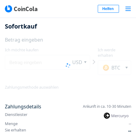
Helfen
Sofortkauf
Betrag eingeben
Ich möchte kaufen
Ich werde
erhalten
USD
BTC
Zahlungsmethode auswählen
Zahlungsdetails
Ankunft in ca. 10-30 Minuten
Dienstleister
Mercuryo
Menge
-
-
Sie erhalten
-
-