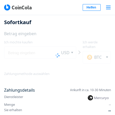
Helfen
Sofortkauf
Betrag eingeben
Ich möchte kaufen
Ich werde
erhalten
USD
BTC
Zahlungsmethode auswählen
Zahlungsdetails
Ankunft in ca. 10-30 Minuten
Dienstleister
Mercuryo
Menge
-
-
Sie erhalten
-
-