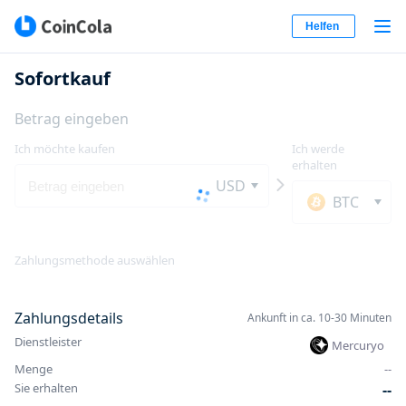
Helfen
Sofortkauf
Betrag eingeben
Ich möchte kaufen
Ich werde
erhalten
USD
BTC
Zahlungsmethode auswählen
Zahlungsdetails
Ankunft in ca. 10-30 Minuten
Dienstleister
Mercuryo
Menge
-
-
Sie erhalten
-
-