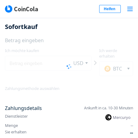
Helfen
Sofortkauf
Betrag eingeben
Ich möchte kaufen
Ich werde
erhalten
USD
BTC
Zahlungsmethode auswählen
Zahlungsdetails
Ankunft in ca. 10-30 Minuten
Dienstleister
Mercuryo
Menge
-
-
Sie erhalten
-
-