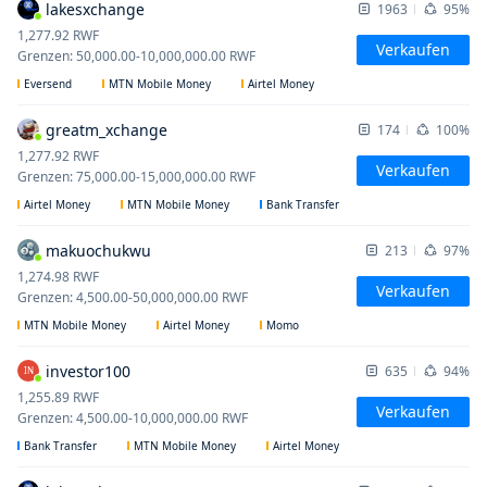
lakesxchange
1963
95%
1,277.92
RWF
Verkaufen
Grenzen
:
50,000.00
-
10,000,000.00
RWF
Eversend
MTN Mobile Money
Airtel Money
greatm_xchange
174
100%
1,277.92
RWF
Verkaufen
Grenzen
:
75,000.00
-
15,000,000.00
RWF
Airtel Money
MTN Mobile Money
Bank Transfer
makuochukwu
213
97%
1,274.98
RWF
Verkaufen
Grenzen
:
4,500.00
-
50,000,000.00
RWF
MTN Mobile Money
Airtel Money
Momo
investor100
635
94%
IN
1,255.89
RWF
Verkaufen
Grenzen
:
4,500.00
-
10,000,000.00
RWF
Bank Transfer
MTN Mobile Money
Airtel Money