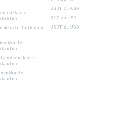
USDT zu KSH
schenkkarte-
BTC zu USD
rkaufen
USDT zu USD
enkkarte-Guthaben
henkkarte-
rkaufen
-Geschenkkarte-
rkaufen
chenkkarte-
rkaufen