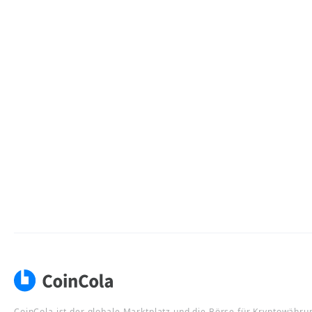
CoinCola ist der globale Marktplatz und die Börse für Kryptowähru