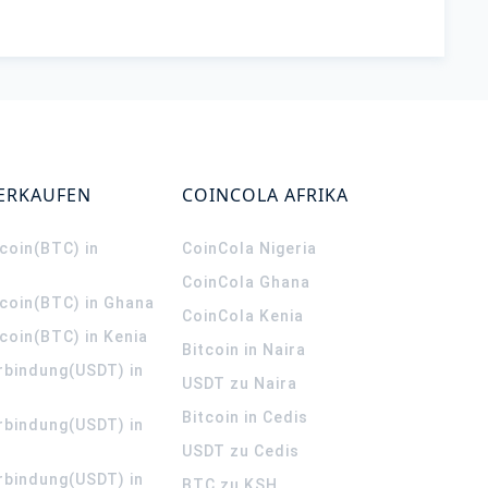
VERKAUFEN
COINCOLA AFRIKA
coin(BTC) in
CoinCola
Nigeria
CoinCola
Ghana
tcoin(BTC) in Ghana
CoinCola
Kenia
coin(BTC) in Kenia
Bitcoin in Naira
rbindung(USDT) in
USDT zu Naira
Bitcoin in Cedis
rbindung(USDT) in
USDT zu Cedis
rbindung(USDT) in
BTC zu KSH