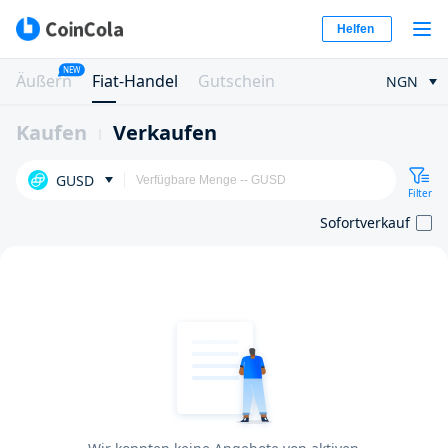
Helfen
NEW
Äußern
Fiat-Handel
Gutschein
NGN
Kaufen
Verkaufen
GUSD
Filter
Sofortverkauf