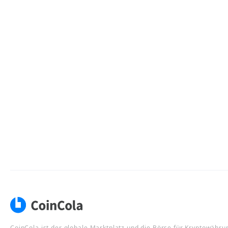
CoinCola ist der globale Marktplatz und die Börse für Kryptowähru