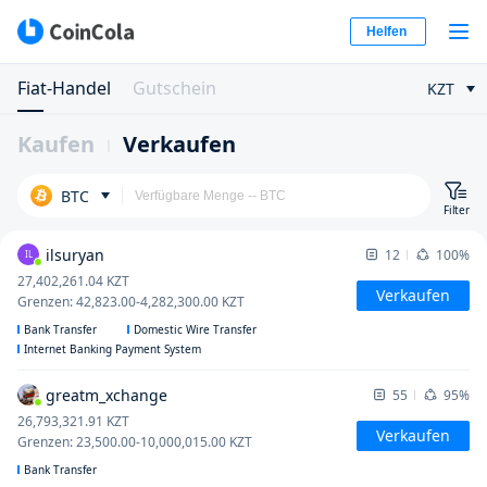
Helfen
Fiat-Handel
Gutschein
KZT
Kaufen
Verkaufen
BTC
Filter
ilsuryan
12
100%
IL
27,402,261.04
KZT
Verkaufen
Grenzen
:
42,823.00
-
4,282,300.00
KZT
Bank Transfer
Domestic Wire Transfer
Internet Banking Payment System
greatm_xchange
55
95%
26,793,321.91
KZT
Verkaufen
Grenzen
:
23,500.00
-
10,000,015.00
KZT
Bank Transfer