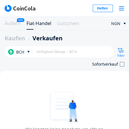
Helfen
NEW
Äußern
Fiat-Handel
Gutschein
NGN
Kaufen
Verkaufen
BCH
Filter
Sofortverkauf