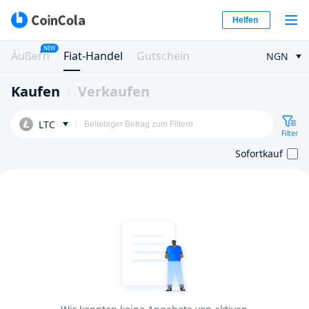
Helfen
NEW
Äußern
Fiat-Handel
Gutschein
NGN
Kaufen
Verkaufen
LTC
Filter
Sofortkauf