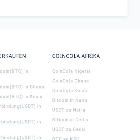
VERKAUFEN
COINCOLA AFRIKA
coin(BTC) in
CoinCola
Nigeria
CoinCola
Ghana
tcoin(BTC) in Ghana
CoinCola
Kenia
coin(BTC) in Kenia
Bitcoin in Naira
rbindung(USDT) in
USDT zu Naira
Bitcoin in Cedis
rbindung(USDT) in
USDT zu Cedis
rbindung(USDT) in
BTC zu KSH