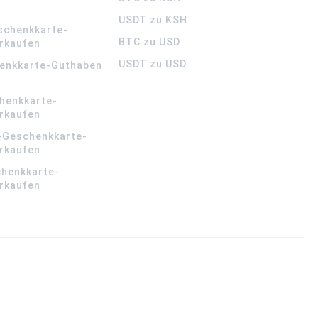
USDT zu KSH
schenkkarte-
BTC zu USD
rkaufen
USDT zu USD
enkkarte-Guthaben
henkkarte-
rkaufen
-Geschenkkarte-
rkaufen
chenkkarte-
rkaufen