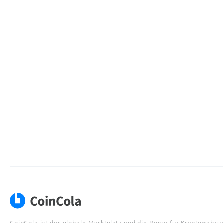
CoinCola ist der globale Marktplatz und die Börse für Kryptowähru