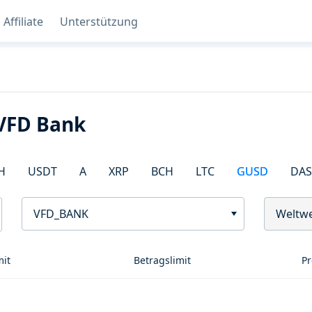
Affiliate
Unterstützung
 VFD Bank
H
USDT
A
XRP
BCH
LTC
GUSD
DA
VFD_BANK
Weltwe
mit
Betragslimit
Pr