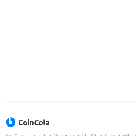
CoinCola ist der globale Marktplatz und die Börse für Kryptowähru