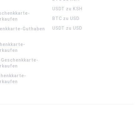
USDT zu KSH
schenkkarte-
BTC zu USD
rkaufen
USDT zu USD
enkkarte-Guthaben
henkkarte-
rkaufen
-Geschenkkarte-
rkaufen
chenkkarte-
rkaufen