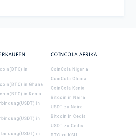
VERKAUFEN
COINCOLA AFRIKA
coin(BTC) in
CoinCola
Nigeria
CoinCola
Ghana
tcoin(BTC) in Ghana
CoinCola
Kenia
coin(BTC) in Kenia
Bitcoin in Naira
rbindung(USDT) in
USDT zu Naira
Bitcoin in Cedis
rbindung(USDT) in
USDT zu Cedis
rbindung(USDT) in
BTC zu KSH