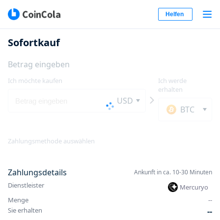
Helfen
Sofortkauf
Betrag eingeben
Ich möchte kaufen
Ich werde
erhalten
USD
BTC
Zahlungsmethode auswählen
Zahlungsdetails
Ankunft in ca. 10-30 Minuten
Dienstleister
Mercuryo
Menge
-
-
Sie erhalten
-
-