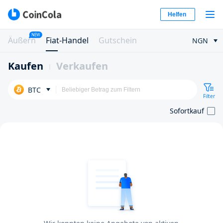
Helfen
NEW
Äußern
Fiat-Handel
Gutschein
NGN
Kaufen
Verkaufen
BTC
Filter
Sofortkauf