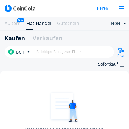
Helfen
NEW
Äußern
Fiat-Handel
Gutschein
NGN
Kaufen
Verkaufen
BCH
Filter
Sofortkauf