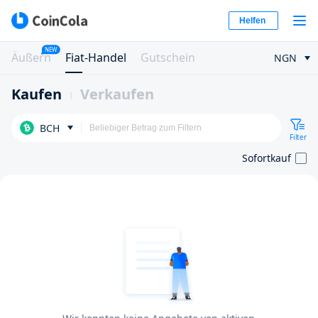
Helfen
NEW
Äußern
Fiat-Handel
Gutschein
NGN
Kaufen
Verkaufen
BCH
Filter
Sofortkauf