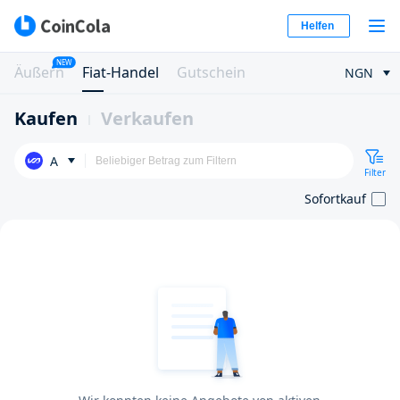
Helfen
NEW
Äußern
Fiat-Handel
Gutschein
NGN
Kaufen
Verkaufen
A
Filter
Sofortkauf